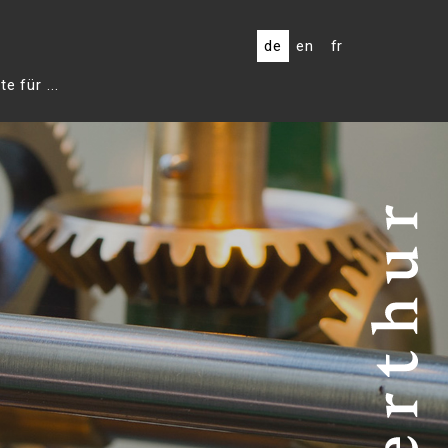
de
en
fr
e für ...